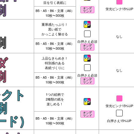
目を引く表紙に
刷
蛍光ピンク15%UP
B5・A5・B6・文庫（A6）
10枚〜300枚
重厚感たっぷり！
黒い紙で
かっこよく魅せる
なし
刷
白押さえ必須
B5・A5・B6・文庫（A6）
10枚〜300枚
上品なきらめき！
ダ
特別感のある
表紙づくりに
なし
刷
白押さえ必須
B5・A5・B6・文庫（A6）
10枚〜300枚
レクト
1つの絵柄で
2種類の紙を
楽しめる！
刷
蛍光ピンク15%UP
ード）
B5・A5・B6・文庫（A6）
白押さえ15%UP
10枚〜300枚