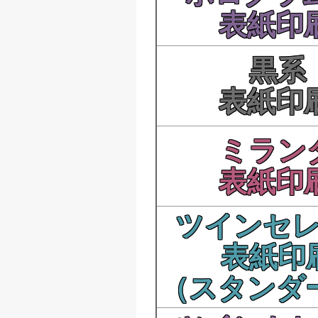
表紙印
黒系
表紙印
ミラン
表紙印
ツインセ
表紙印
（スタンダ