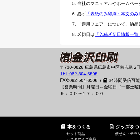
当社のマニュアルやホームペー
必ず
「表紙のみ印刷・本文のみ
「適用フェア」について、納品
〆切日は
「入稿〆切日情報一覧
〒730-0826 広島県広島市中区南吉島２丁
TEL:082-504-6505
FAX:082-504-6506（
24時間受信可
【営業時間】月曜日～金曜日（一部土曜
９：００〜１７：００
本をつくる
グッズをつ
セット商品
便せん・チラ
カスタマイズ商品