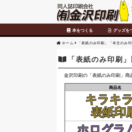
本をつくる
グッズを
セット商品
カスタマイズ商品
表紙のみ印刷
本文のみ印刷
便せん・チ
ホーム
「表紙のみ印刷」「本文のみ印
「表紙のみ印刷」
金沢印刷の「表紙のみ印刷」商
商品名
キラキ
表紙印
ホログラム