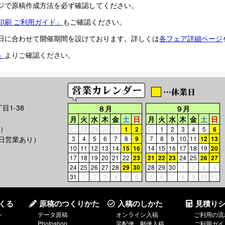
ジで原稿作成方法を必ず確認してください。
印刷 ご利用ガイド」
もご確認ください。
日に合わせて開催期間を設けております。詳しくは
各フェア詳細ページ
」
よりご確認ください。
目1-38
８月
９月
月
火
水
木
金
土
日
月
火
水
木
金
土
日
能）
27
28
29
30
31
1
2
31
1
2
3
4
5
6
日営業あり）
3
4
5
6
7
8
9
7
8
9
10
11
12
13
10
11
12
13
14
15
16
14
15
16
17
18
19
20
17
18
19
20
21
22
23
21
22
23
24
25
26
27
24
25
26
27
28
29
30
28
29
30
1
2
3
4
31
1
2
3
4
5
6
5
6
7
8
9
10
11
くる
原稿のつくりかた
入稿のしかた
見積り
シ
データ原稿
オンライン入稿
ご利用の流
Photoshop
宅配便、郵便入稿
ご利用ガイ