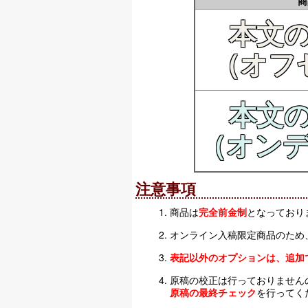
商
本文
（オフ
本文
（オン
注意事項
商品は
完全前金制
となっており
オンライン入稿限定商品のため
表記以外のオプションは、追加
原稿の校正は行っておりません
原稿の最終チェック
を行ってく