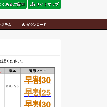
よくあるご質問
サイトマップ
システム
ダウンロード
稿
だち
原稿用紙テンプレート
各注文書
Word用テンプレート
ダウンロード
確認ください。
）
製本
適用フェア
早割30
あり／なし
早割25
早割30