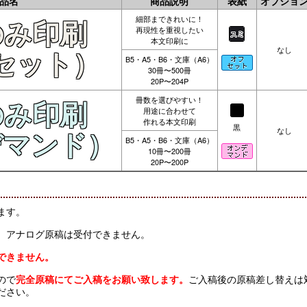
品名
商品説明
表紙
オプショ
細部まできれいに！
のみ印刷
再現性を重視したい
本文印刷に
なし
セット）
B5・A5・B6・文庫（A6）
30冊〜500冊
20P〜204P
冊数を選びやすい！
のみ印刷
用途に合わせて
作れる本文印刷
黒
なし
デマンド）
B5・A5・B6・文庫（A6）
10冊〜200冊
20P〜200P
ます。
、アナログ原稿は受付できません。
できません。
ので
完全原稿にてご入稿をお願い致します。
ご入稿後の原稿差し替えは
ださい。