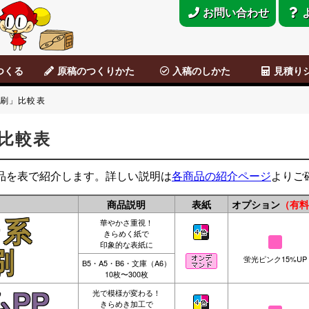
お問い合わせ
つくる
原稿のつくりかた
入稿のしかた
見積り
ラシ
データ原稿
Photoshop
CLIP STUDIO
便せん・チラシ原稿
アナログ原稿
背幅表
原稿のつくりかた
オンライン入稿
宅配便、郵便入稿
直接来社入稿
ご利用の流れ
ご利用ガイド
オンライン入
こびとのとも
刷」比較表
比較表
品を表で紹介します。詳しい説明は
各商品の紹介ページ
よりご
商品説明
表紙
オプション
（有料
華やかさ重視！
ラ系
きらめく紙で
印象的な表紙に
刷
蛍光ピンク15%UP
B5・A5・B6・文庫（A6）
10枚〜300枚
光で模様が変わる！
PP
きらめき加工で