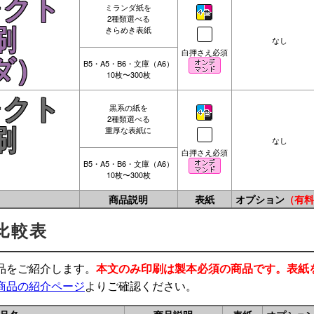
レクト
ミランダ紙を
2種類選べる
きらめき表紙
刷
なし
白押さえ必須
ダ）
B5・A5・B6・文庫（A6）
10枚〜300枚
レクト
黒系の紙を
2種類選べる
重厚な表紙に
刷
なし
白押さえ必須
）
B5・A5・B6・文庫（A6）
10枚〜300枚
商品説明
表紙
オプション
（有料
比較表
品をご紹介します。
本文のみ印刷は製本必須の商品です。表紙
商品の紹介ページ
よりご確認ください。