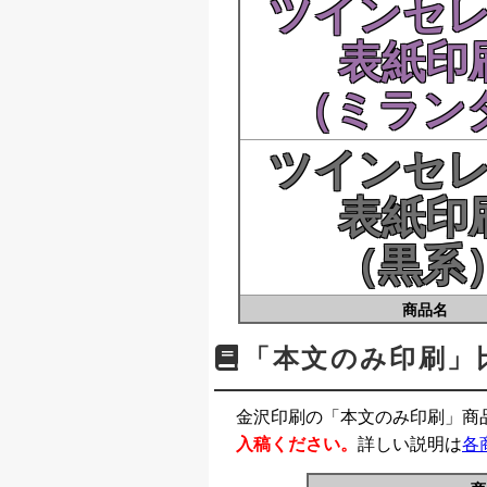
ツインセ
表紙印
（ミラン
ツインセ
表紙印
（黒系
商品名
「本文のみ印刷」
金沢印刷の「本文のみ印刷」商
入稿ください。
詳しい説明は
各