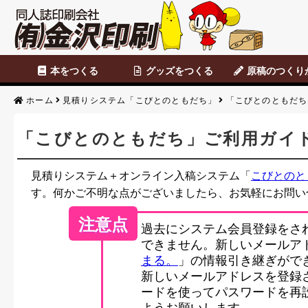
本をつくる
グッズをつくる
原稿のつくり
セット商品
カスタマイズ商品
表紙のみ印刷
本文のみ印刷
便せん・チラシ
データ原稿
Photoshop
CLIP STUDIO
便せん・チラシ原
アナログ原稿
背幅表
原稿のつくりか
ホーム
見積りシステム「こびとのともだち」
「こびとのともだち
「こびとのともだち」ご利用ガイ
見積りシステム＋オンライン入稿システム「
こびとのと
す。何かご不明な点がございましたら、お気軽にお問い
注意点
過去にシステム会員登録をさ
できません。新しいメールア
まる。
」の情報引き継ぎがで
新しいメールアドレスを登録
ードを使ってパスワードを再
ようお願いします。