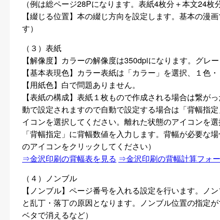
（例は総ページ28Pになります。表紙4枚分＋本文24枚
【綴じる位置】本の綴じ方向を設定します。基本の漫画
す）
（３）表紙
【解像度】カラーの解像度は350dpiになります。グレ
【基本表現色】カラー表紙は「カラー」を選択、１色・
【用紙色】白で問題ありません。
【表紙の構成】表紙１枚もので作成される場合は繋がっ
動で設定されますので自動で設定する場合は「背幅指定
イコンを選択してください。離れた状態のアイコンを選
「背幅指定」に背幅数値を入力します。背幅が必要な場
のアイコンをクリックしてください）
⇒金沢印刷の背幅表を見る
⇒金沢印刷の背幅計算フォ
（４）ノンブル
【ノンブル】ページ番号を入れる設定を行います。ノン
と乱丁・落丁の原因となります。ノンブル位置の指定が
ベタで消えるなど）