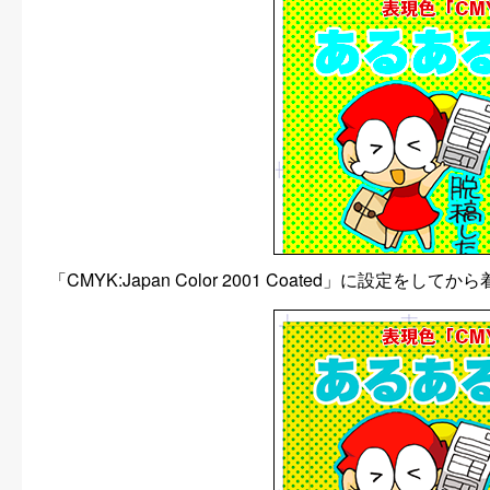
「CMYK:Japan Color 2001 Coated」に