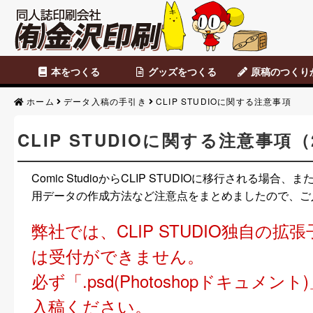
本をつくる
グッズをつくる
原稿のつくり
セット商品
カスタマイズ商品
表紙のみ印刷
本文のみ印刷
便せん・チラシ
データ原稿
Photoshop
CLIP STUDIO
便せん・チラシ原
アナログ原稿
背幅表
原稿のつくりか
ホーム
データ入稿の手引き
CLIP STUDIOに関する注意事項
CLIP STUDIOに関する注意事項（2
Comic StudioからCLIP STUDIOに移行される場
用データの作成方法など注意点をまとめましたので、ご
弊社では、CLIP STUDIO独自の拡張子
は受付ができません。
必ず「.psd(Photoshopドキュメン
入稿ください。