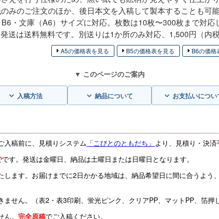
紙のみのご注文のほか、後日本文を入稿して製本することも可
5・B6・文庫（A6）サイズに対応。枚数は10枚〜300枚まで対
発送は送料無料です。別送りは1か所のみ対応、1,500円（内
A5の価格表を見る
B5の価格表を見る
B6の価格
▼ このページのご案内
入稿方法
納品について
お支払いについ
ご入稿前に、見積りシステム
「こびとのともだち」
より、見積り・決済
で
です。発送は金曜日、納品は土曜日または日曜日となります。
たします。お届けまでに2日かかる地域は、納品希望日に間に合うよう
ません。（表2・表3印刷、蛍光ピンク、クリアPP、マットPP、箔押し
せん。
完全原稿
でご入稿ください。