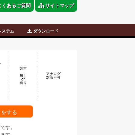
よくあるご質問
サイトマップ
システム
ダウンロード
稿
だち
原稿用紙テンプレート
各注文書
Word用テンプレート
ダウンロード
ー
製本
アナログ
無し
対応不可
or
え
有り
りをする
刷です。
ります。