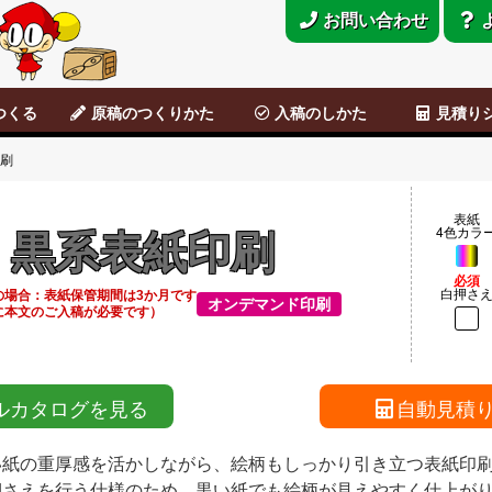
お問い合わせ
つくる
原稿のつくりかた
入稿のしかた
見積り
ラシ
データ原稿
Photoshop
CLIP STUDIO
便せん・チラシ原稿
アナログ原稿
背幅表
原稿のつくりかた
オンライン入稿
宅配便、郵便入稿
直接来社入稿
ご利用の流れ
ご利用ガイド
オンライン入
こびとのとも
刷
表紙
4色カラ
黒系表紙印刷
必須
白押さ
の場合：表紙保管期間は3か月です
オンデマンド印刷
に本文のご入稿が必要です）
ルカタログを見る
自動見積
い紙の重厚感を活かしながら、絵柄もしっかり引き立つ表紙印
押さえを行う仕様のため、黒い紙でも絵柄が見えやすく仕上が