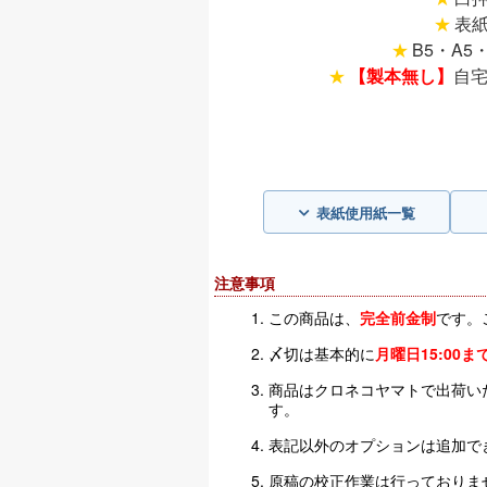
表
B5・A
【製本無し】
自宅
表紙使用紙一覧
注意事項
この商品は、
完全前金制
です。
〆切は基本的に
月曜日15:00ま
商品はクロネコヤマトで出荷い
す。
表記以外のオプションは追加でき
原稿の校正作業は行っておりま