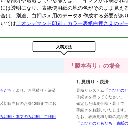
際には透明になり、表紙使用紙の地の色がそのまま見え
場合は、別途、白押さえ用のデータを作成する必要があ
ついては
「オンデマンド印刷」カラー表紙白押さえのデ
入稿方法
「製本有り」の場合
1. 見積り・決済
もだち」
より、お見積り・決済
見積りシステム
「こびとの
手続きを行ってください。
〆切日当日のお昼12時までにお
確定した印刷仕様・装丁で、
手続きをお願いいたします
み印刷・本文のみ印刷「ご利用
なお、表紙見積り時の納品
「こびとのともだち」表紙