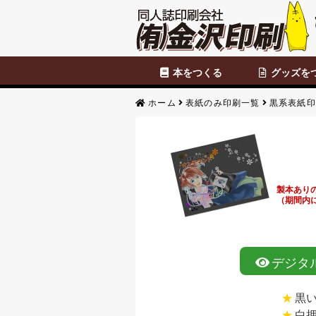
本をつくる
グッズを
セット商品
カスタマイズ商品
表紙のみ印刷
本文のみ印刷
便せん・チ
ホーム
表紙のみ印刷一覧
黒系表紙印
製本あり
（期間内
デジタ
黒
白