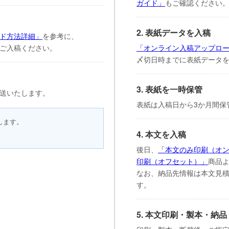
ガイド」
もご確認ください
2. 表紙データを入稿
ド方法詳細」
を参考に、
ご入稿ください。
「オンライン入稿アップロ
〆切日時までに表紙データ
3. 表紙を一時保管
送いたします。
表紙は入稿日から3か月間保
します。
4. 本文を入稿
後日、
「本文のみ印刷（オ
印刷（オフセット）」
商品
なお、納品先情報は本文見
す。
5. 本文印刷・製本・納品