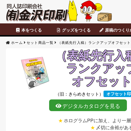
本をつくる
グッズをつくる
原稿のつくり
セット商品
カスタマイズ商品
表紙のみ印刷
本文のみ印刷
便せん・チラシ
データ原稿
Photoshop
CLIP STUDIO
便せん・チラシ原
アナログ原稿
背幅表
原稿のつくりか
ホーム
セット商品一覧
（表紙先行入稿）ランクアップオフセット
（表紙先行入
ランクアッ
オフセッ
（旧：きらめきセット）
オフセット印
デジタルカタログを見る
ホログラムPPに加え、より一
〆切に余裕があ