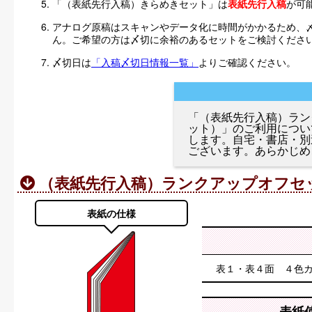
「（表紙先行入稿）きらめきセット」は
表紙先行入稿
が可
アナログ原稿はスキャンやデータ化に時間がかかるため、
ん。ご希望の方は〆切に余裕のあるセットをご検討くださ
〆切日は
「入稿〆切日情報一覧」
よりご確認ください。
「（表紙先行入稿）ラン
ット）」のご利用につい
します。自宅・書店・別
ございます。あらかじめ
（表紙先行入稿）ランクアップオフセ
表紙の仕様
表１・表４面 ４色
表紙