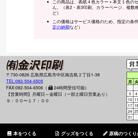
この商品は、表紙４色カラー＋本文１色の
ん。（表2・表3印刷、カラーページ、複数
ど）
この価格はサービス価格のため、指定の条
定の納期
など）
〒730-0826 広島県広島市中区南吉島２丁目1-38
TEL:082-504-6505
月
FAX:082-504-6506（
24時間受信可能）
27
2
【営業時間】月曜日～金曜日（一部土曜日営業あり）
3
4
10
1
９：００〜１７：００
17
1
24
2
31
1
本をつくる
グッズをつくる
原稿のつくり