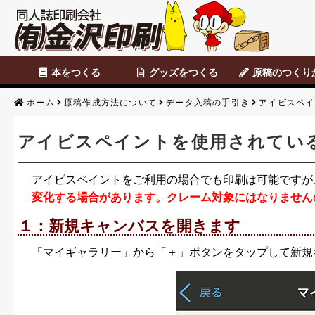
本をつくる
グッズをつくる
原稿のつくり
セット商品
カスタマイズ商品
表紙のみ印刷
本文のみ印刷
便せん・チラシ
データ原稿
Photoshop
CLIP STUDIO
便せん・チラシ原
アナログ原稿
背幅表
原稿のつくりか
ホーム
原稿作成方法について
データ入稿の手引き
アイビスペイ
アイビスペイントを使用されてい
アイビスペイントをご利用の場合でも印刷は可能ですが
変化する場合があります。クレーム対象にはなりません
１：新規キャンバスを開きます
「マイギャラリー」から「＋」ボタンをタップして新規