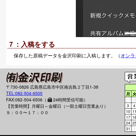
７：入稿をする
保存した原稿データを金沢印刷に入稿します。（
オンラ
〒730-0826 広島県広島市中区南吉島２丁目1-38
TEL:082-504-6505
月
FAX:082-504-6506（
24時間受信可能）
27
2
【営業時間】月曜日～金曜日（一部土曜日営業あり）
3
4
10
1
９：００〜１７：００
17
1
24
2
31
1