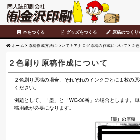
本をつくる
グッズをつくる
原稿のつくり
セット商品
カスタマイズ商品
表紙のみ印刷
本文のみ印刷
便せん・チラシ
データ原稿
Photoshop
CLIP STUDIO
便せん・チラシ原
アナログ原稿
背幅表
原稿のつくりか
ホーム
原稿作成方法について
アナログ原稿の作成について
２色
２色刷り原稿作成について
２色刷り原稿の場合、それぞれのインクごとに１枚の原
ください。
例題として、「墨」と「WG-36番」の場合とします。
稿用紙が必要になります。