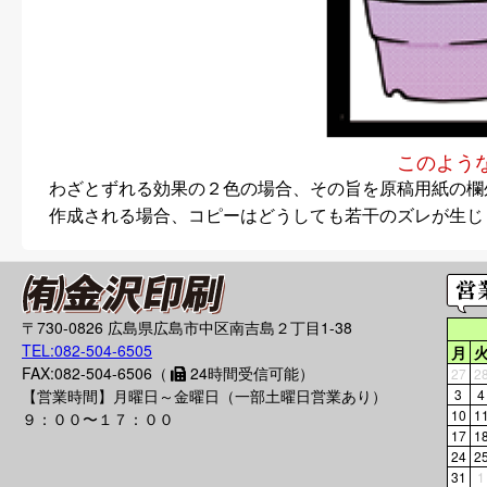
このよう
わざとずれる効果の２色の場合、その旨を原稿用紙の欄
作成される場合、コピーはどうしても若干のズレが生じ
〒730-0826 広島県広島市中区南吉島２丁目1-38
TEL:082-504-6505
月
FAX:082-504-6506（
24時間受信可能）
27
2
【営業時間】月曜日～金曜日（一部土曜日営業あり）
3
4
10
1
９：００〜１７：００
17
1
24
2
31
1